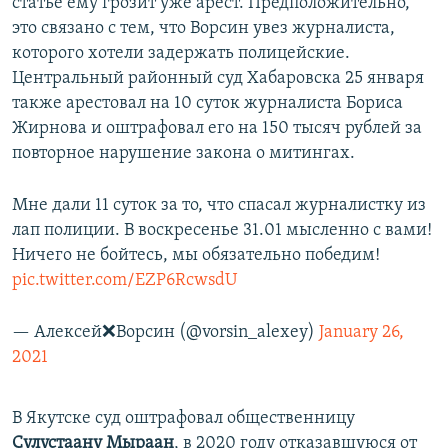
статье ему грозит уже арест. Предположительно,
это связано с тем, что Ворсин увез журналиста,
которого хотели задержать полицейские.
Центральный районный суд Хабаровска 25 января
также арестовал на 10 суток журналиста Бориса
Жирнова и оштрафовал его на 150 тысяч рублей за
повторное нарушение закона о митингах.
Мне дали 11 суток за то, что спасал журналистку из
лап полиции. В воскресенье 31.01 мысленно с вами!
Ничего не бойтесь, мы обязательно победим!
pic.twitter.com/EZP6RcwsdU
— Алексей❌Ворсин (@vorsin_alexey)
January 26,
2021
В Якутске суд оштрафовал общественницу
Сулустаану Мыраан
, в 2020 году отказавшуюся от