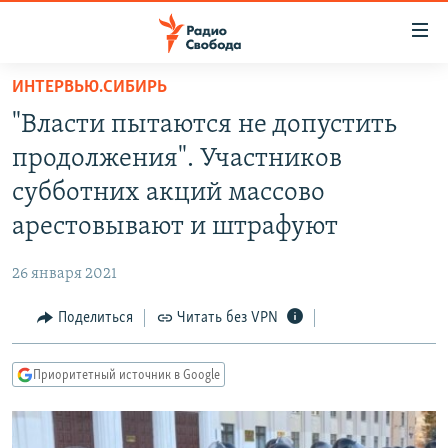
Ссылки
для
упрощенного
ИНТЕРВЬЮ.СИБИРЬ
ПРОГРАММЫ
доступа
"Власти пытаются не допустить
ПОДКАСТЫ
Вернуться
продолжения". Участников
к
АВТОРСКИЕ ПРОЕКТЫ
субботних акций массово
основному
ЦИТАТЫ СВОБОДЫ
содержанию
арестовывают и штрафуют
Вернутся
МНЕНИЯ
к
26 января 2021
КУЛЬТУРА
главной
Поделиться
Читать без VPN
навигации
IDEL.РЕАЛИИ
Вернутся
КАВКАЗ.РЕАЛИИ
к
Приоритетный источник в Google
СЕВЕР.РЕАЛИИ
поиску
СИБИРЬ.РЕАЛИИ