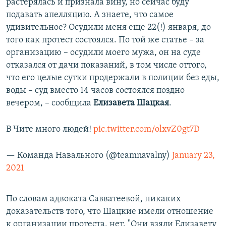
растерялась и признала вину, но сейчас буду
подавать апелляцию. А знаете, что самое
удивительное? Осудили меня еще 22(!) января, до
того как протест состоялся. По той же статье – за
организацию – осудили моего мужа, он на суде
отказался от дачи показаний, в том числе оттого,
что его целые сутки продержали в полиции без еды,
воды – суд вместо 14 часов состоялся поздно
вечером, – сообщила
Елизавета Шацкая
.
В Чите много людей!
pic.twitter.com/olxvZ0gt7D
— Команда Навального (@teamnavalny)
January 23,
2021
По словам адвоката Савватеевой, никаких
доказательств того, что Шацкие имели отношение
к организации протеста, нет. "Они взяли Елизавету