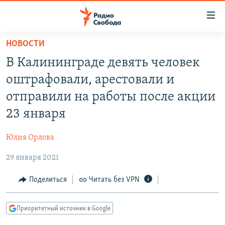
Ссылки
для
упрощенного
НОВОСТИ
ПРОГРАММЫ
доступа
В Калининграде девять человек
ПОДКАСТЫ
Вернуться
оштрафовали, арестовали и
к
АВТОРСКИЕ ПРОЕКТЫ
отправили на работы после акции
основному
ЦИТАТЫ СВОБОДЫ
содержанию
23 января
Вернутся
МНЕНИЯ
к
Юлия Орлова
КУЛЬТУРА
главной
29 января 2021
навигации
IDEL.РЕАЛИИ
Вернутся
КАВКАЗ.РЕАЛИИ
Поделиться
Читать без VPN
к
СЕВЕР.РЕАЛИИ
поиску
Приоритетный источник в Google
СИБИРЬ.РЕАЛИИ