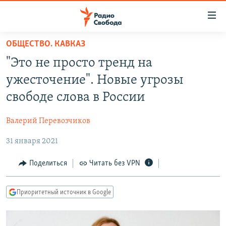
Ссылки
для
упрощенного
ОБЩЕСТВО. КАВКАЗ
ПРОГРАММЫ
доступа
"Это не просто тренд на
ПОДКАСТЫ
Вернуться
ужесточение". Новые угрозы
к
АВТОРСКИЕ ПРОЕКТЫ
свободе слова в России
основному
ЦИТАТЫ СВОБОДЫ
содержанию
Валерий Перевозчиков
Вернутся
МНЕНИЯ
к
31 января 2021
КУЛЬТУРА
главной
навигации
IDEL.РЕАЛИИ
Поделиться
Читать без VPN
Вернутся
КАВКАЗ.РЕАЛИИ
к
Приоритетный источник в Google
СЕВЕР.РЕАЛИИ
поиску
СИБИРЬ.РЕАЛИИ