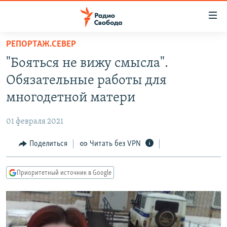
Ссылки
для
упрощенного
РЕПОРТАЖ.СЕВЕР
ПРОГРАММЫ
доступа
"Бояться не вижу смысла".
ПОДКАСТЫ
Вернуться
Обязательные работы для
к
АВТОРСКИЕ ПРОЕКТЫ
многодетной матери
основному
ЦИТАТЫ СВОБОДЫ
содержанию
01 февраля 2021
Вернутся
МНЕНИЯ
к
Поделиться
Читать без VPN
КУЛЬТУРА
главной
навигации
IDEL.РЕАЛИИ
Приоритетный источник в Google
Вернутся
КАВКАЗ.РЕАЛИИ
к
СЕВЕР.РЕАЛИИ
поиску
СИБИРЬ.РЕАЛИИ