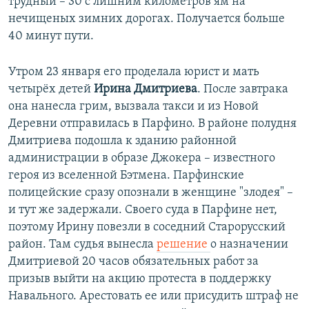
трудный – 30 с лишним километров ям на
нечищеных зимних дорогах. Получается больше
40 минут пути.
Утром 23 января его проделала юрист и мать
четырёх детей
Ирина Дмитриева
. После завтрака
она нанесла грим, вызвала такси и из Новой
Деревни отправилась в Парфино. В районе полудня
Дмитриева подошла к зданию районной
администрации в образе Джокера – известного
героя из вселенной Бэтмена. Парфинские
полицейские сразу опознали в женщине "злодея" –
и тут же задержали. Своего суда в Парфине нет,
поэтому Ирину повезли в соседний Старорусский
район. Там судья вынесла
решение
о назначении
Дмитриевой 20 часов обязательных работ за
призыв выйти на акцию протеста в поддержку
Навального. Арестовать ее или присудить штраф не