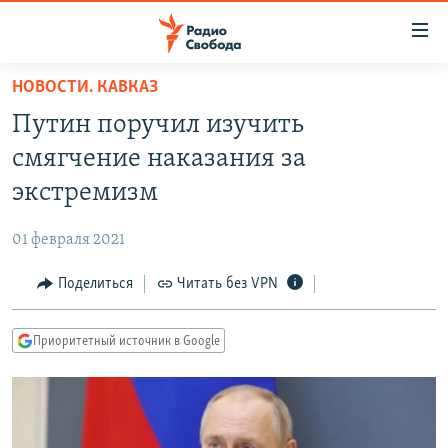
Ссылки
для
упрощенного
НОВОСТИ. КАВКАЗ
ПРОГРАММЫ
доступа
Путин поручил изучить
ПОДКАСТЫ
Вернуться
смягчение наказания за
к
АВТОРСКИЕ ПРОЕКТЫ
экстремизм
основному
ЦИТАТЫ СВОБОДЫ
содержанию
01 февраля 2021
Вернутся
МНЕНИЯ
к
Поделиться
Читать без VPN
КУЛЬТУРА
главной
навигации
IDEL.РЕАЛИИ
Приоритетный источник в Google
Вернутся
КАВКАЗ.РЕАЛИИ
к
СЕВЕР.РЕАЛИИ
поиску
СИБИРЬ.РЕАЛИИ