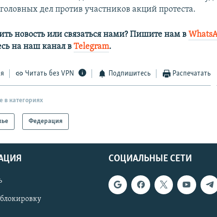
головных дел против участников акций протеста.​
ить новость или связаться нами? Пишите нам в
Whats
сь на наш канал в
Telegram
.
ся
Читать без VPN
Подпишитесь
Распечатать
е в категориях
жье
Федерация
АЦИЯ
СОЦИАЛЬНЫЕ СЕТИ
ь
 блокировку