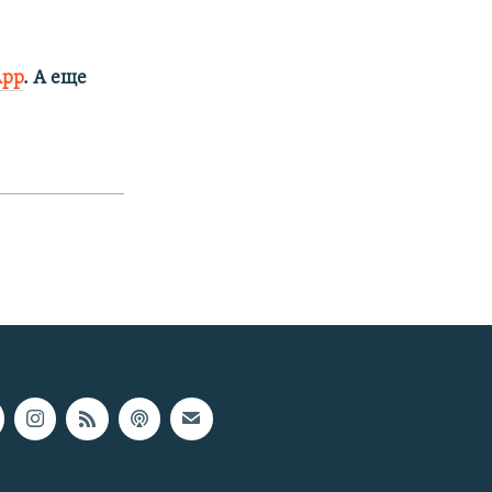
App
. А еще