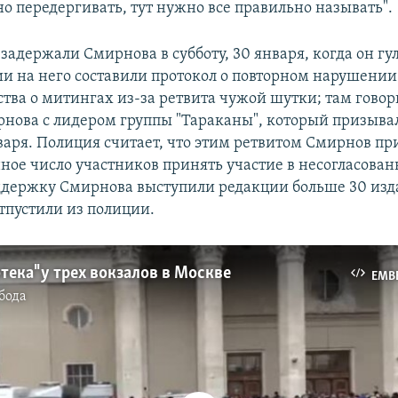
о передергивать, тут нужно все правильно называть".
адержали Смирнова в субботу, 30 января, когда он гул
ии на него составили протокол о повторном нарушении
ства о митингах из-за ретвита чужой шутки; там говор
рнова с лидером группы "Тараканы", который призыва
варя. Полиция считает, что этим ретвитом Смирнов пр
ное число участников принять участие в несогласован
оддержку Смирнова выступили редакции больше 30 изд
отпустили из полиции.
тека" у трех вокзалов в Москве
EMB
бода