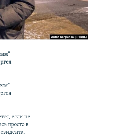
ным"
ергея
ным"
ергея
тся, если не
сь просто в
резидента.