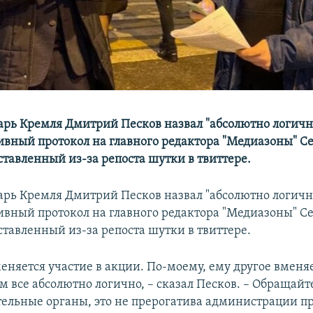
арь Кремля Дмитрий Песков назвал "абсолютно логич
вный протокол на главного редактора "Медиазоны" С
ставленный из-за репоста шутки в твиттере.
арь Кремля Дмитрий Песков назвал "абсолютно логич
вный протокол на главного редактора "Медиазоны" С
ставленный из-за репоста шутки в твиттере.
еняется участие в акции. По-моему, ему другое вменяе
 все абсолютно логично, – сказал Песков. – Обращайте
ельные органы, это не прерогатива администрации п