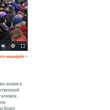
Auto
240p
ать медиафайл
SHARE
360p
480p
720p
ые акции в
1080p
дственный
 человек.
оло
px
width
ил более