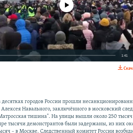
No media source currently available
1:41
Скач
EMBED
в десятках городов России прошли несанкционированн
Auto
240p
360p
480p
 Алексея Навального, заключённого в московский сле
Матросская тишина". На улицы вышли около 250 тысяч
720p
1080p
ыре тысячи демонстрантов были задержаны, из них ок
ысяч – в Москве. Следственный комитет России возбуд