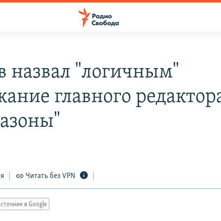
в назвал "логичным"
жание главного редактор
азоны"
1
ся
Читать без VPN
сточник в Google