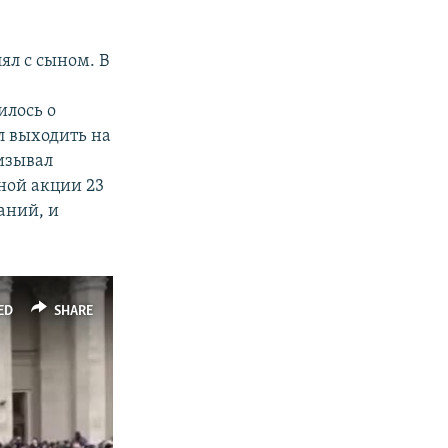
ял с сыном. В
илось о
л выходить на
изывал
ной акции 23
аний, и
ED
SHARE