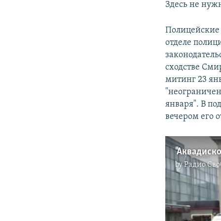
Здесь не нужн
Полицейские з
отделе полиц
законодатель
сходстве Сми
митинг 23 ян
"неограничен
января". В п
вечером его 
"Аквадиско
by
Радио Сво