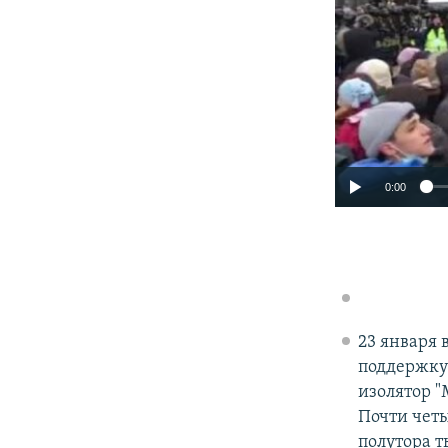
0:00
23 января 
поддержку
изолятор "
Почти чет
полутора т