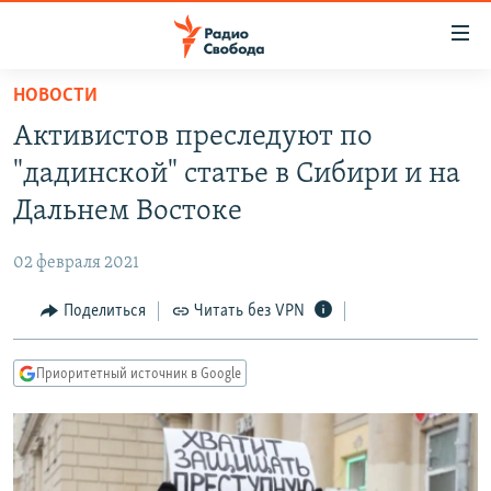
Ссылки
для
упрощенного
НОВОСТИ
ПРОГРАММЫ
доступа
Активистов преследуют по
ПОДКАСТЫ
Вернуться
"дадинской" статье в Сибири и на
к
АВТОРСКИЕ ПРОЕКТЫ
Дальнем Востоке
основному
ЦИТАТЫ СВОБОДЫ
содержанию
02 февраля 2021
Вернутся
МНЕНИЯ
к
Поделиться
Читать без VPN
КУЛЬТУРА
главной
навигации
IDEL.РЕАЛИИ
Приоритетный источник в Google
Вернутся
КАВКАЗ.РЕАЛИИ
к
СЕВЕР.РЕАЛИИ
поиску
СИБИРЬ.РЕАЛИИ