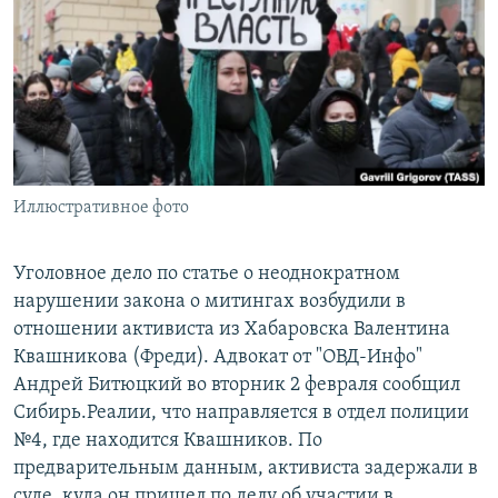
РАСПИСАНИЕ ВЕЩАНИЯ
ПОДПИШИТЕСЬ НА РАССЫЛКУ
СОЦИАЛЬНЫЕ СЕТИ
Иллюстративное фото
Все сайты РСЕ/РС
Уголовное дело по статье о неоднократном
нарушении закона о митингах возбудили в
отношении активиста из Хабаровска Валентина
Квашникова (Фреди). Адвокат от "ОВД-Инфо"
Андрей Битюцкий во вторник 2 февраля сообщил
Сибирь.Реалии, что направляется в отдел полиции
№4, где находится Квашников. По
предварительным данным, активиста задержали в
суде, куда он пришел по делу об участии в