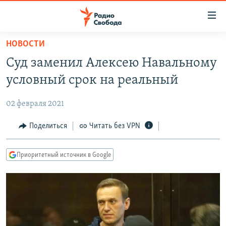
Ссылки
для
упрощенного
НОВОСТИ
ПРОГРАММЫ
доступа
Суд заменил Алексею Навальному
ПОДКАСТЫ
Вернуться
условный срок на реальный
к
АВТОРСКИЕ ПРОЕКТЫ
основному
02 февраля 2021
ЦИТАТЫ СВОБОДЫ
содержанию
Вернутся
МНЕНИЯ
Поделиться
Читать без VPN
к
КУЛЬТУРА
главной
Приоритетный источник в Google
навигации
IDEL.РЕАЛИИ
Вернутся
КАВКАЗ.РЕАЛИИ
к
СЕВЕР.РЕАЛИИ
поиску
СИБИРЬ.РЕАЛИИ