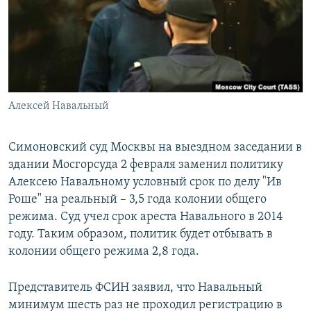
РАСПИСАНИЕ ВЕЩАНИЯ
ПОДПИШИТЕСЬ НА РАССЫЛКУ
СОЦИАЛЬНЫЕ СЕТИ
Алексей Навальный
Симоновский суд Москвы на выездном заседании в
здании Мосгорсуда 2 февраля заменил политику
Все сайты РСЕ/РС
Алексею Навальному условный срок по делу "Ив
Роше" на реальный – 3,5 года колонии общего
режима. Суд учел срок ареста Навального в 2014
году. Таким образом, политик будет отбывать в
колонии общего режима 2,8 года.
Представитель ФСИН заявил, что Навальный
минимум шесть раз не проходил регистрацию в