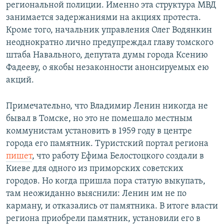
региональной полиции. Именно эта структура МВД
занимается задержаниями на акциях протеста.
Кроме того, начальник управления Олег Водянкин
неоднократно лично предупреждал главу томского
штаба Навального, депутата думы города Ксению
Фадееву, о якобы незаконности анонсируемых ею
акций.
Примечательно, что Владимир Ленин никогда не
бывал в Томске, но это не помешало местным
коммунистам установить в 1959 году в центре
города его памятник. Туристский портал региона
п
ишет
, что работу Ефима Белостоцкого создали в
Киеве для одного из приморских советских
городов. Но когда пришла пора статую выкупать,
там неожиданно выяснили: Ленин им не по
карману, и отказались от памятника. В итоге власти
региона приобрели памятник, установили его в