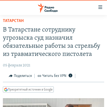
Ссылки
для
упрощенного
ТАТАРСТАН
ПРОГРАММЫ
доступа
В Татарстане сотруднику
ПОДКАСТЫ
Вернуться
угрозыска суд назначил
к
АВТОРСКИЕ ПРОЕКТЫ
обязательные работы за стрельбу
основному
ЦИТАТЫ СВОБОДЫ
содержанию
из травматического пистолета
Вернутся
МНЕНИЯ
к
05 февраля 2021
КУЛЬТУРА
главной
Поделиться
Читать без VPN
навигации
IDEL.РЕАЛИИ
Вернутся
КАВКАЗ.РЕАЛИИ
к
Приоритетный источник в Google
СЕВЕР.РЕАЛИИ
поиску
СИБИРЬ.РЕАЛИИ