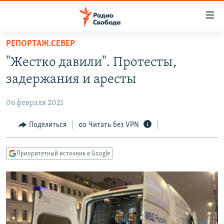
Ссылки
для
упрощенного
РЕПОРТАЖ.СЕВЕР
ПРОГРАММЫ
доступа
"Жестко давили". Протесты,
ПОДКАСТЫ
Вернуться
задержания и аресты
к
АВТОРСКИЕ ПРОЕКТЫ
основному
06 февраля 2021
ЦИТАТЫ СВОБОДЫ
содержанию
Вернутся
МНЕНИЯ
Поделиться
Читать без VPN
к
КУЛЬТУРА
главной
Приоритетный источник в Google
навигации
IDEL.РЕАЛИИ
Вернутся
КАВКАЗ.РЕАЛИИ
к
СЕВЕР.РЕАЛИИ
поиску
СИБИРЬ.РЕАЛИИ