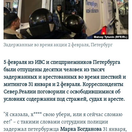
РАСПИСАНИЕ ВЕЩАНИЯ
ПОДПИШИТЕСЬ НА РАССЫЛКУ
СОЦИАЛЬНЫЕ СЕТИ
Задержанные во время акции 2 февраля, Петербург
5 февраля из ИВС и спецприемников Петербурга
были отпущены десятки человек из тысяч
Все сайты РСЕ/РС
задержанных и арестованных во время шествий и
митингов 31 января и 2 февраля. Корреспонденты
Север.Реалии поговорили с освободившимися об
условиях содержания под стражей, судах и аресте.
"Я сказала, х**** свою убери, или я сейчас сломаю
ее!" – с такими словами сотрудник полиции
задержал петербуржца
Марка Богданова
31 января,