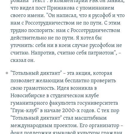
романа "Текст". В комментарии РБК он заявил,
что видел пост Примакова с упоминанием
своего имени. "Он написал, что я русофоб и что
нам с Россотрудничеством не по пути. С этим
трудно поспорить: нам с Россотрудничеством
действительно не по пути. Я хотел бы
уточнить: себя ни в коем случае русофобом не
считаю. Напротив, считаю себя патриотом", –
сказал он.
"Тотальный диктант" – эта акция, которая
позволяет желающим бесплатно проверить
свою грамотность. Идея возникла в
Новосибирске в студенческом клубе
гуманитарного факультета госуниверситета
"Глум-клуб" в начале 2000-х годов. С тех пор
"Тотальный диктант" стал масштабным
международным проектом. Его организатор –
фонд поддержки языковой культуры граждан