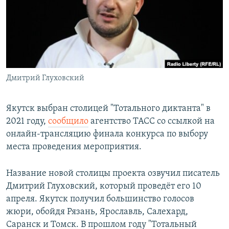
РАСПИСАНИЕ ВЕЩАНИЯ
ПОДПИШИТЕСЬ НА РАССЫЛКУ
СОЦИАЛЬНЫЕ СЕТИ
Дмитрий Глуховский
Якутск выбран столицей "Тотального диктанта" в
2021 году,
сообщило
агентство ТАСС со ссылкой на
Все сайты РСЕ/РС
онлайн-трансляцию финала конкурса по выбору
места проведения мероприятия.
Название новой столицы проекта озвучил писатель
Дмитрий Глуховский, который проведёт его 10
апреля. Якутск получил большинство голосов
жюри, обойдя Рязань, Ярославль, Салехард,
Саранск и Томск. В прошлом году "Тотальный