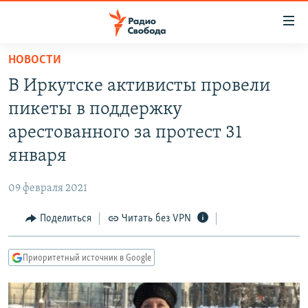
Ссылки
для
упрощенного
НОВОСТИ
ПРОГРАММЫ
доступа
В Иркутске активисты провели
ПОДКАСТЫ
Вернуться
пикеты в поддержку
к
АВТОРСКИЕ ПРОЕКТЫ
арестованного за протест 31
основному
ЦИТАТЫ СВОБОДЫ
содержанию
января
Вернутся
МНЕНИЯ
к
09 февраля 2021
КУЛЬТУРА
главной
Поделиться
Читать без VPN
навигации
IDEL.РЕАЛИИ
Вернутся
КАВКАЗ.РЕАЛИИ
к
Приоритетный источник в Google
СЕВЕР.РЕАЛИИ
поиску
СИБИРЬ.РЕАЛИИ