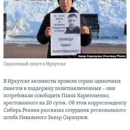
РАСПИСАНИЕ ВЕЩАНИЯ
ПОДПИШИТЕСЬ НА РАССЫЛКУ
СОЦИАЛЬНЫЕ СЕТИ
Одиночный пикет в Иркутске
Все сайты РСЕ/РС
В Иркутске активисты провели серию одиночных
пикетов в поддержку политзаключенных – они
потребовали освободить Павла Харитоненко,
арестованного на 20 суток. Об этом корреспонденту
Сибирь.Реалии рассказал сотрудник регионального
штаба Навального Захар Сарапулов.