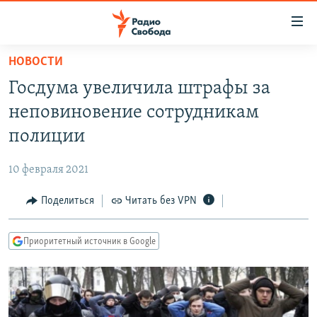
Ссылки
для
упрощенного
НОВОСТИ
ПРОГРАММЫ
доступа
Госдума увеличила штрафы за
ПОДКАСТЫ
Вернуться
неповиновение сотрудникам
к
АВТОРСКИЕ ПРОЕКТЫ
полиции
основному
ЦИТАТЫ СВОБОДЫ
содержанию
10 февраля 2021
Вернутся
МНЕНИЯ
к
Поделиться
Читать без VPN
КУЛЬТУРА
главной
навигации
IDEL.РЕАЛИИ
Приоритетный источник в Google
Вернутся
КАВКАЗ.РЕАЛИИ
к
СЕВЕР.РЕАЛИИ
поиску
СИБИРЬ.РЕАЛИИ