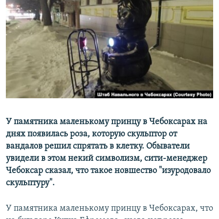
РАСПИСАНИЕ ВЕЩАНИЯ
ПОДПИШИТЕСЬ НА РАССЫЛКУ
СОЦИАЛЬНЫЕ СЕТИ
Все сайты РСЕ/РС
У памятника маленькому принцу в Чебоксарах на
днях появилась роза, которую скульптор от
вандалов решил спрятать в клетку. Обыватели
увидели в этом некий символизм, сити-менеджер
Чебоксар сказал, что такое новшество "изуродовало
скульптуру".
У памятника маленькому принцу в Чебоксарах, что