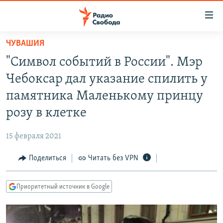
Ссылки
для
упрощенного
ЧУВАШИЯ
ПРОГРАММЫ
доступа
"Символ событий в России". Мэр
ПОДКАСТЫ
Вернуться
Чебоксар дал указание спилить у
к
АВТОРСКИЕ ПРОЕКТЫ
памятника Маленькому принцу
основному
ЦИТАТЫ СВОБОДЫ
содержанию
розу в клетке
Вернутся
МНЕНИЯ
к
15 февраля 2021
КУЛЬТУРА
главной
Поделиться
Читать без VPN
навигации
IDEL.РЕАЛИИ
Вернутся
КАВКАЗ.РЕАЛИИ
к
Приоритетный источник в Google
СЕВЕР.РЕАЛИИ
поиску
СИБИРЬ.РЕАЛИИ