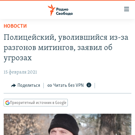
Ссылки
для
упрощенного
НОВОСТИ
ПРОГРАММЫ
доступа
Полицейский, уволившийся из-за
ПОДКАСТЫ
Вернуться
разгонов митингов, заявил об
к
АВТОРСКИЕ ПРОЕКТЫ
угрозах
основному
ЦИТАТЫ СВОБОДЫ
содержанию
15 февраля 2021
Вернутся
МНЕНИЯ
к
Поделиться
Читать без VPN
КУЛЬТУРА
главной
навигации
IDEL.РЕАЛИИ
Приоритетный источник в Google
Вернутся
КАВКАЗ.РЕАЛИИ
к
СЕВЕР.РЕАЛИИ
поиску
СИБИРЬ.РЕАЛИИ