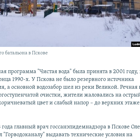
о батальона в Пскове
я программа "Чистая вода" была принята в 2001 году,
онца 1990-х. У Пскова не было резервного источника
я, а основной водозабор шел из реки Великой. Речная 
огоступенчатой очистки, жители жаловались на острый
оричневатый цвет и слабый напор – до верхних этаже
3 года главный врач госсанэпидемнадзора в Пскове Оле
л "Горводоканалу" выдавать технические условия на