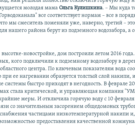
холод, нам решили полностью отключить горячую воду 
змущается молодая мама
Ольга Кулишкина
. – Мы куда 
Горводоканала" все соответствует нормам – все в порядк
 что мы смеситель поменяли уже, наверно, третий – это
для нашего района берут из подземного водозабора, а 
 высотке-новостройке, дом построили летом 2016 года.
вых, кого подключили к подземному водозабору в дерев
 областного центра. По ключевым показателям вода соо
 при ее нагревании образуется толстый слой накипи, 
 системы быстро приходят в негодность. В феврале 20
омах стала критической, и управляющая компания "УМ
крайние меры. И отключила горячую воду с 10 февраля
 связи со значительным засорением общедомовых трубо
оснабжения частицами низкотемпературной накипи и,
евозможностью предоставления качественной коммун