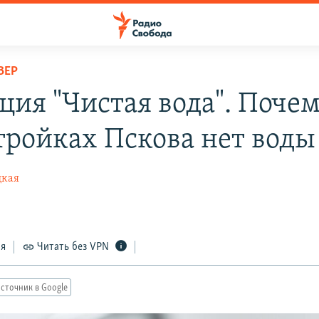
ВЕР
ция "Чистая вода". Почем
тройках Пскова нет воды
цкая
1
ся
Читать без VPN
сточник в Google