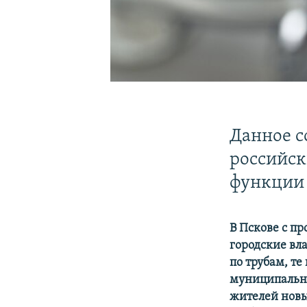
Данное с
российс
функции 
В Пскове с п
городские вла
по трубам, те
муниципальна
жителей новы