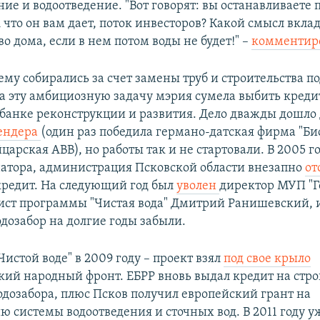
ие и водоотведение. "Вот говорят: вы останавливаете 
 что он вам дает, поток инвесторов? Какой смысл вкла
во дома, если в нем потом воды не будет!" –
комментир
ему собирались за счет замены труб и строительства п
На эту амбициозную задачу мэрия сумела выбить креди
банке реконструкции и развития. Дело дважды дошло 
ендера
(один раз победила германо-датская фирма "Био
царская ABB), но работы так и не стартовали. В 2005 го
атора, администрация Псковской области внезапно
от
кредит. На следующий год был
уволен
директор МУП "Г
ист программы "Чистая вода" Дмитрий Ранишевский, 
дозабор на долгие годы забыли.
Чистой воде" в 2009 году – проект взял
под свое крыло
ий народный фронт. ЕБРР вновь выдал кредит на стро
одозабора, плюс Псков получил европейский грант на
ю системы водоотведения и сточных вод. В 2011 году 