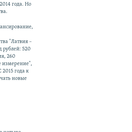
2014 года. Но
ва.
нансирование,
ва "Латвия –
д рублей: 520
я, 260
е измерение",
 2015 года к
ючать новые