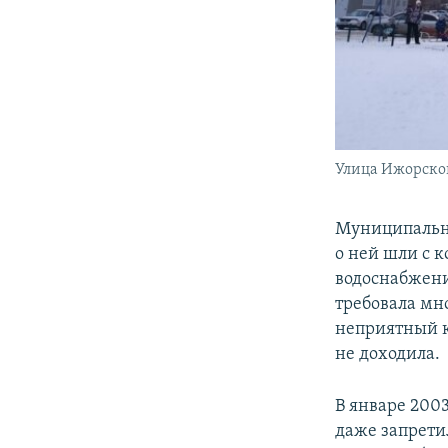
Улица Ижорског
Муниципальна
о ней шли с к
водоснабжени
требовала мн
неприятный к
не доходила.
В январе 200
даже запрети