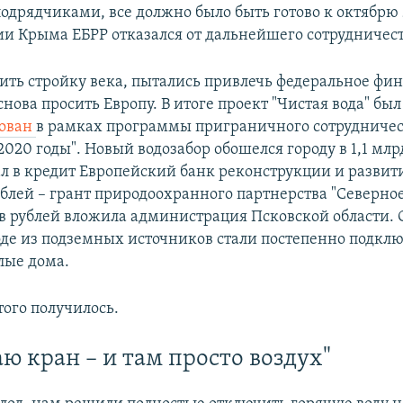
одрядчиками, все должно было быть готово к октябрю 
ии Крыма ЕБРР отказался от дальнейшего сотрудничест
ить стройку века, пытались привлечь федеральное фи
нова просить Европу. В итоге проект "Чистая вода" был
ован
в рамках программы приграничного сотрудничест
2020 годы". Новый водозабор обошелся городу в 1,1 млр
л в кредит Европейский банк реконструкции и развити
блей – грант природоохранного партнерства "Северно
в рублей вложила администрация Псковской области. С
де из подземных источников стали постепенно подкл
лые дома.
этого получилось.
ю кран – и там просто воздух"