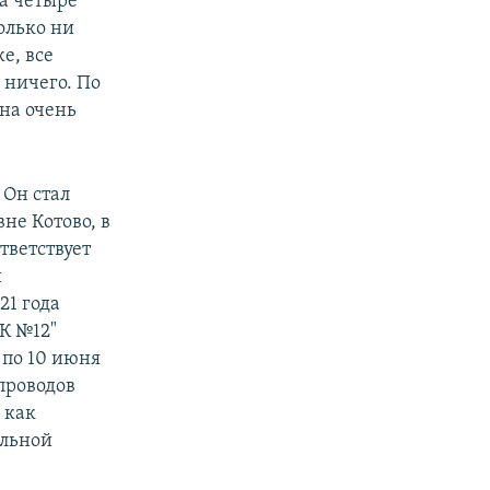
на четыре
только ни
е, все
 ничего. По
она очень
 Он стал
не Котово, в
тветствует
и
21 года
К №12"
 по 10 июня
проводов
 как
альной