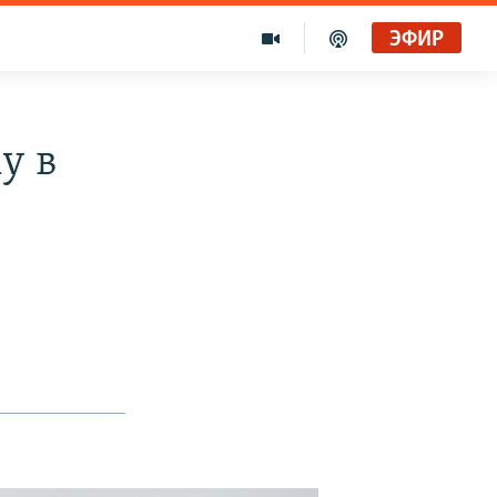
ЭФИР
у в