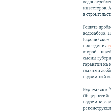
водопотреблен
инвесторов. А
в строительст
Решать пробл
водозабора. 
Европейском 
проведения
т
второй – швей
смены губерн
гарантии на 
главный лобб
подземный во
Вернулись к "
Общероссийск
подземного в
реконструкци