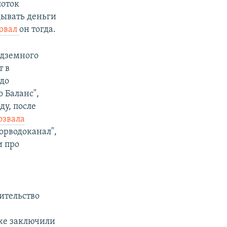
поток
дывать деньги
овал
он тогда.
одземного
т в
до
 Баланс",
ду, после
озвала
орводоканал",
и про
ительство
уже заключили