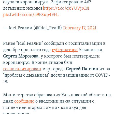
случаев коронавируса. Зафиксировано 467
летальных исходов
https://t.co/qxYUVjrCsI
pic.twitter.com/59F8up49FL
— Idel.Реалии (@Idel_Realii)
February 17, 2021
Ранее "Idel.Реалии" сообщали о госпитализации в
декабре прошлого года
губернатора
Ульяновска
Сергея Морозова
, у которого был подтвержден
коронавирус. В конце января был
госпитализирован
мэр города
Сергей Панчин
из-за
"проблем с дыханием" после вакцинации от COVID-
19.
Министерство образования Ульяновской области на
днях
сообщило
о введении из-за ситуации с
пандемией вторых зимних каникул для