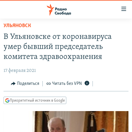
Ссылки
для
упрощенного
УЛЬЯНОВСК
ПРОГРАММЫ
доступа
В Ульяновске от коронавируса
ПОДКАСТЫ
Вернуться
умер бывший председатель
к
АВТОРСКИЕ ПРОЕКТЫ
комитета здравоохранения
основному
ЦИТАТЫ СВОБОДЫ
содержанию
17 февраля 2021
Вернутся
МНЕНИЯ
к
Поделиться
Читать без VPN
КУЛЬТУРА
главной
навигации
IDEL.РЕАЛИИ
Приоритетный источник в Google
Вернутся
КАВКАЗ.РЕАЛИИ
к
СЕВЕР.РЕАЛИИ
поиску
СИБИРЬ.РЕАЛИИ