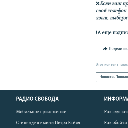
❌
Если ваш пр
свой телефон
язык, выберит
❗️
А еще подпи
Поделить
Этот контент такж
Новости. Повол
РАДИО СВОБОДА
ИНФОРМ
Мобильное приложение
Как слушат
СОЦИАЛЬНЫЕ СЕТИ
Стипендия имени Петра Вайля
Как обойти