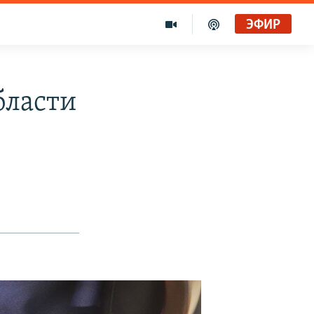
ЭФИР
бласти