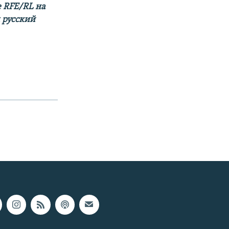
 RFE/RL на
м русский