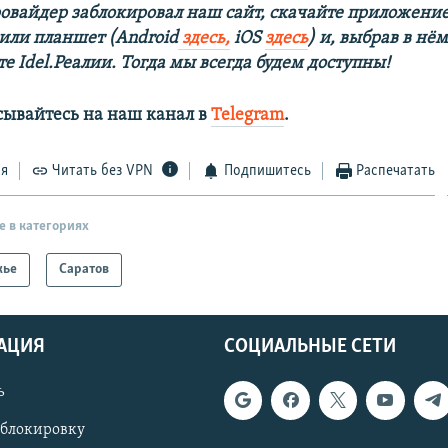
овайдер заблокировал наш сайт, скачайте приложение
 или планшет (Android
здесь,
iOS
здесь
) и, выбрав в нё
е Idel.Реалии. Тогда мы всегда будем доступны!
сывайтесь на наш канал в
Telegram
.
ся
Читать без VPN
Подпишитесь
Распечатать
е в категориях
жье
Саратов
АЦИЯ
СОЦИАЛЬНЫЕ СЕТИ
ь
 блокировку