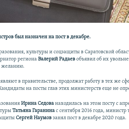
стров был назначен на пост в декабре.
азования, культуры и соцзащиты в Саратовской облас
бернатор региона
Валерий Радаев
объявил об их увольн
у желанию.
являют в правительстве, продолжат работу в тех же сф
 Кандидаты на посты глав этих министерств еще не оп
азования
Ирина Седова
находилась на этом посту с апре
ьтуры
Татьяна Гаранина
с сентября 2016 года, министр 
защиты
Сергей Наумов
занял пост в декабре 2020 года.