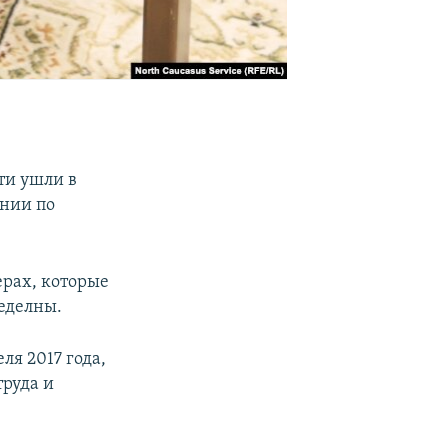
ти ушли в
ении по
ерах, которые
ределны.
ля 2017 года,
труда и