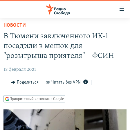
Ссылки
для
упрощенного
НОВОСТИ
ПРОГРАММЫ
доступа
В Тюмени заключенного ИК-1
ПОДКАСТЫ
Вернуться
посадили в мешок для
к
АВТОРСКИЕ ПРОЕКТЫ
"розыгрыша приятеля" – ФСИН
основному
ЦИТАТЫ СВОБОДЫ
содержанию
18 февраля 2021
Вернутся
МНЕНИЯ
к
Поделиться
Читать без VPN
КУЛЬТУРА
главной
навигации
IDEL.РЕАЛИИ
Приоритетный источник в Google
Вернутся
КАВКАЗ.РЕАЛИИ
к
СЕВЕР.РЕАЛИИ
поиску
СИБИРЬ.РЕАЛИИ