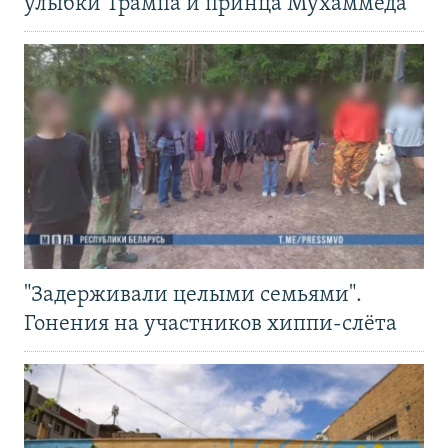
улыбки Трампа и принца Мухаммеда
"Задерживали целыми семьями".
Гонения на участников хиппи-слёта