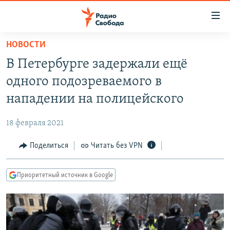
Ссылки
для
упрощенного
НОВОСТИ
ПРОГРАММЫ
доступа
В Петербурге задержали ещё
ПОДКАСТЫ
Вернуться
одного подозреваемого в
к
АВТОРСКИЕ ПРОЕКТЫ
нападении на полицейского
основному
ЦИТАТЫ СВОБОДЫ
содержанию
18 февраля 2021
Вернутся
МНЕНИЯ
к
Поделиться
Читать без VPN
КУЛЬТУРА
главной
навигации
IDEL.РЕАЛИИ
Приоритетный источник в Google
Вернутся
КАВКАЗ.РЕАЛИИ
к
СЕВЕР.РЕАЛИИ
поиску
СИБИРЬ.РЕАЛИИ