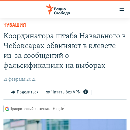
Ссылки
для
упрощенного
ЧУВАШИЯ
ПРОГРАММЫ
доступа
Координатора штаба Навального в
ПОДКАСТЫ
Вернуться
Чебоксарах обвиняют в клевете
к
АВТОРСКИЕ ПРОЕКТЫ
из-за сообщений о
основному
ЦИТАТЫ СВОБОДЫ
содержанию
фальсификациях на выборах
Вернутся
МНЕНИЯ
к
21 февраля 2021
КУЛЬТУРА
главной
Поделиться
Читать без VPN
навигации
IDEL.РЕАЛИИ
Вернутся
КАВКАЗ.РЕАЛИИ
к
Приоритетный источник в Google
СЕВЕР.РЕАЛИИ
поиску
СИБИРЬ.РЕАЛИИ