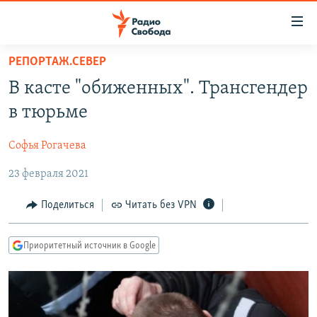
Ссылки
для
упрощенного
РЕПОРТАЖ.СЕВЕР
ПРОГРАММЫ
доступа
В касте "обиженных". Трансгендер
ПОДКАСТЫ
Вернуться
в тюрьме
к
АВТОРСКИЕ ПРОЕКТЫ
основному
Софья Рогачева
ЦИТАТЫ СВОБОДЫ
содержанию
Вернутся
23 февраля 2021
МНЕНИЯ
к
КУЛЬТУРА
Поделиться
Читать без VPN
главной
навигации
IDEL.РЕАЛИИ
Вернутся
Приоритетный источник в Google
КАВКАЗ.РЕАЛИИ
к
СЕВЕР.РЕАЛИИ
поиску
СИБИРЬ.РЕАЛИИ