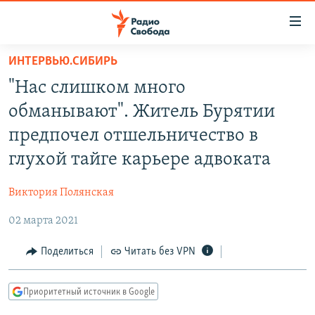
Ссылки
для
упрощенного
ИНТЕРВЬЮ.СИБИРЬ
ПРОГРАММЫ
доступа
"Нас слишком много
ПОДКАСТЫ
Вернуться
обманывают". Житель Бурятии
к
АВТОРСКИЕ ПРОЕКТЫ
предпочел отшельничество в
основному
ЦИТАТЫ СВОБОДЫ
содержанию
глухой тайге карьере адвоката
Вернутся
МНЕНИЯ
к
Виктория Полянская
КУЛЬТУРА
главной
02 марта 2021
навигации
IDEL.РЕАЛИИ
Вернутся
КАВКАЗ.РЕАЛИИ
Поделиться
Читать без VPN
к
СЕВЕР.РЕАЛИИ
поиску
Приоритетный источник в Google
СИБИРЬ.РЕАЛИИ