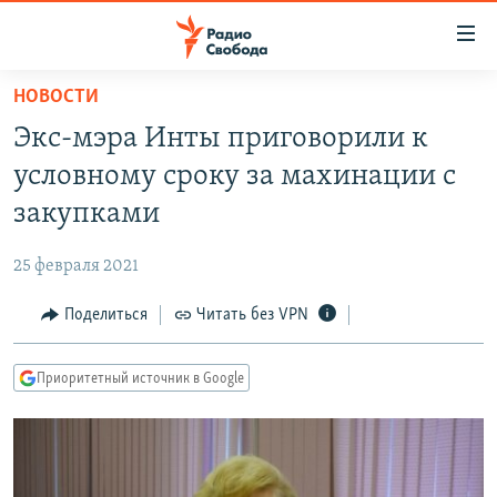
Ссылки
для
упрощенного
НОВОСТИ
ПРОГРАММЫ
доступа
Экс-мэра Инты приговорили к
ПОДКАСТЫ
Вернуться
условному сроку за махинации с
к
АВТОРСКИЕ ПРОЕКТЫ
закупками
основному
ЦИТАТЫ СВОБОДЫ
содержанию
25 февраля 2021
Вернутся
МНЕНИЯ
к
Поделиться
Читать без VPN
КУЛЬТУРА
главной
навигации
IDEL.РЕАЛИИ
Приоритетный источник в Google
Вернутся
КАВКАЗ.РЕАЛИИ
к
СЕВЕР.РЕАЛИИ
поиску
СИБИРЬ.РЕАЛИИ