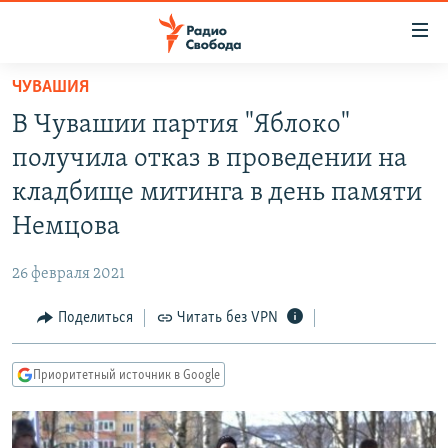
Ссылки
для
упрощенного
ЧУВАШИЯ
ПРОГРАММЫ
доступа
В Чувашии партия "Яблоко"
ПОДКАСТЫ
Вернуться
получила отказ в проведении на
к
АВТОРСКИЕ ПРОЕКТЫ
кладбище митинга в день памяти
основному
ЦИТАТЫ СВОБОДЫ
содержанию
Немцова
Вернутся
МНЕНИЯ
к
26 февраля 2021
КУЛЬТУРА
главной
Поделиться
Читать без VPN
навигации
IDEL.РЕАЛИИ
Вернутся
КАВКАЗ.РЕАЛИИ
к
Приоритетный источник в Google
СЕВЕР.РЕАЛИИ
поиску
СИБИРЬ.РЕАЛИИ