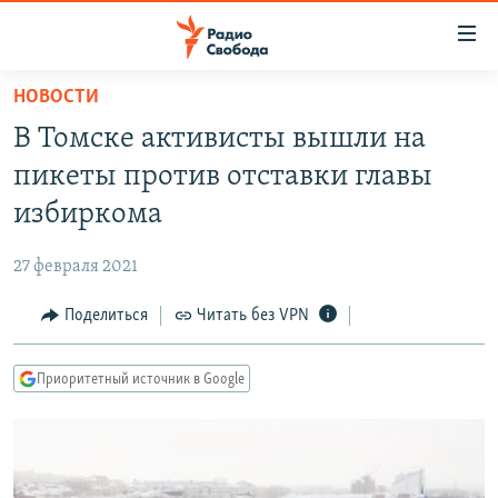
Ссылки
для
упрощенного
НОВОСТИ
ПРОГРАММЫ
доступа
В Томске активисты вышли на
ПОДКАСТЫ
Вернуться
пикеты против отставки главы
к
АВТОРСКИЕ ПРОЕКТЫ
избиркома
основному
ЦИТАТЫ СВОБОДЫ
содержанию
27 февраля 2021
Вернутся
МНЕНИЯ
к
Поделиться
Читать без VPN
КУЛЬТУРА
главной
навигации
IDEL.РЕАЛИИ
Приоритетный источник в Google
Вернутся
КАВКАЗ.РЕАЛИИ
к
СЕВЕР.РЕАЛИИ
поиску
СИБИРЬ.РЕАЛИИ