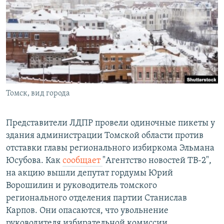
РАСПИСАНИЕ ВЕЩАНИЯ
ПОДПИШИТЕСЬ НА РАССЫЛКУ
СОЦИАЛЬНЫЕ СЕТИ
Томск, вид города
Все сайты РСЕ/РС
Представители ЛДПР провели одиночные пикеты у
здания администрации Томской области против
отставки главы регионального избиркома Эльмана
Юсубова. Как
сообщает
"Агентство новостей ТВ-2",
на акцию вышли депутат гордумы Юрий
Ворошилин и руководитель томского
регионального отделения партии Станислав
Карпов. Они опасаются, что увольнение
руководителя избирательной комиссии,