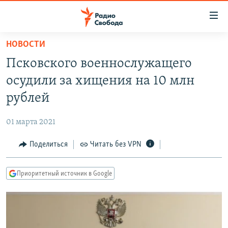
Ссылки
для
упрощенного
НОВОСТИ
ПРОГРАММЫ
доступа
Псковского военнослужащего
ПОДКАСТЫ
Вернуться
осудили за хищения на 10 млн
к
АВТОРСКИЕ ПРОЕКТЫ
рублей
основному
ЦИТАТЫ СВОБОДЫ
содержанию
01 марта 2021
Вернутся
МНЕНИЯ
к
Поделиться
Читать без VPN
КУЛЬТУРА
главной
навигации
IDEL.РЕАЛИИ
Приоритетный источник в Google
Вернутся
КАВКАЗ.РЕАЛИИ
к
СЕВЕР.РЕАЛИИ
поиску
СИБИРЬ.РЕАЛИИ