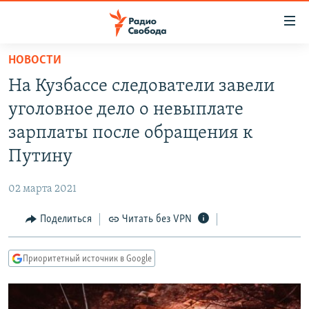
Ссылки
для
упрощенного
НОВОСТИ
ПРОГРАММЫ
доступа
На Кузбассе следователи завели
ПОДКАСТЫ
Вернуться
уголовное дело о невыплате
к
АВТОРСКИЕ ПРОЕКТЫ
зарплаты после обращения к
основному
ЦИТАТЫ СВОБОДЫ
содержанию
Путину
Вернутся
МНЕНИЯ
к
02 марта 2021
КУЛЬТУРА
главной
Поделиться
Читать без VPN
навигации
IDEL.РЕАЛИИ
Вернутся
КАВКАЗ.РЕАЛИИ
к
Приоритетный источник в Google
СЕВЕР.РЕАЛИИ
поиску
СИБИРЬ.РЕАЛИИ