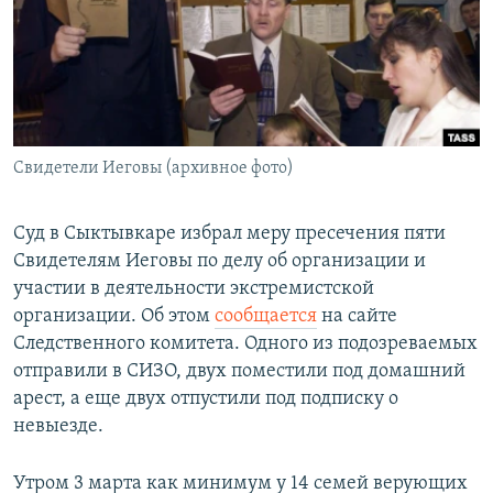
РАСПИСАНИЕ ВЕЩАНИЯ
ПОДПИШИТЕСЬ НА РАССЫЛКУ
СОЦИАЛЬНЫЕ СЕТИ
Свидетели Иеговы (архивное фото)
Суд в Сыктывкаре избрал меру пресечения пяти
Свидетелям Иеговы по делу об организации и
Все сайты РСЕ/РС
участии в деятельности экстремистской
организации. Об этом
сообщается
на сайте
Следственного комитета. Одного из подозреваемых
отправили в СИЗО, двух поместили под домашний
арест, а еще двух отпустили под подписку о
невыезде.
Утром 3 марта как минимум у 14 семей верующих