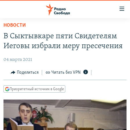
Ссылки
для
упрощенного
НОВОСТИ
ПРОГРАММЫ
доступа
В Сыктывкаре пяти Свидетелям
ПОДКАСТЫ
Вернуться
Иеговы избрали меру пресечения
к
АВТОРСКИЕ ПРОЕКТЫ
основному
04 марта 2021
ЦИТАТЫ СВОБОДЫ
содержанию
Вернутся
МНЕНИЯ
Поделиться
Читать без VPN
к
КУЛЬТУРА
главной
Приоритетный источник в Google
навигации
IDEL.РЕАЛИИ
Вернутся
КАВКАЗ.РЕАЛИИ
к
СЕВЕР.РЕАЛИИ
поиску
СИБИРЬ.РЕАЛИИ