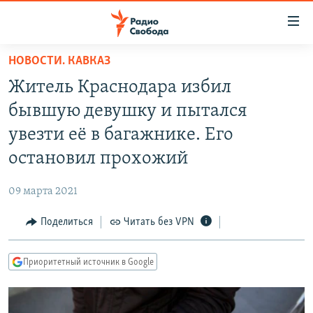
Ссылки
для
упрощенного
НОВОСТИ. КАВКАЗ
ПРОГРАММЫ
доступа
Житель Краснодара избил
ПОДКАСТЫ
Вернуться
бывшую девушку и пытался
к
АВТОРСКИЕ ПРОЕКТЫ
увезти её в багажнике. Его
основному
ЦИТАТЫ СВОБОДЫ
содержанию
остановил прохожий
Вернутся
МНЕНИЯ
к
09 марта 2021
КУЛЬТУРА
главной
Поделиться
Читать без VPN
навигации
IDEL.РЕАЛИИ
Вернутся
КАВКАЗ.РЕАЛИИ
к
Приоритетный источник в Google
СЕВЕР.РЕАЛИИ
поиску
СИБИРЬ.РЕАЛИИ