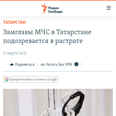
Ссылки
для
упрощенного
ТАТАРСТАН
ПРОГРАММЫ
доступа
Замглавы МЧС в Татарстане
ПОДКАСТЫ
Вернуться
подозревается в растрате
к
АВТОРСКИЕ ПРОЕКТЫ
основному
11 марта 2021
ЦИТАТЫ СВОБОДЫ
содержанию
Вернутся
МНЕНИЯ
Поделиться
Читать без VPN
к
КУЛЬТУРА
главной
Приоритетный источник в Google
навигации
IDEL.РЕАЛИИ
Вернутся
КАВКАЗ.РЕАЛИИ
к
СЕВЕР.РЕАЛИИ
поиску
СИБИРЬ.РЕАЛИИ