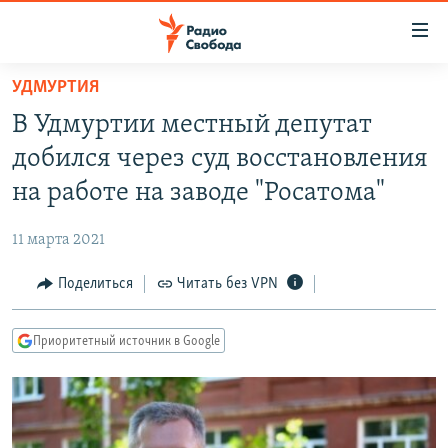
Ссылки
для
упрощенного
УДМУРТИЯ
ПРОГРАММЫ
доступа
В Удмуртии местный депутат
ПОДКАСТЫ
Вернуться
добился через суд восстановления
к
АВТОРСКИЕ ПРОЕКТЫ
на работе на заводе "Росатома"
основному
ЦИТАТЫ СВОБОДЫ
содержанию
11 марта 2021
Вернутся
МНЕНИЯ
к
Поделиться
Читать без VPN
КУЛЬТУРА
главной
навигации
IDEL.РЕАЛИИ
Приоритетный источник в Google
Вернутся
КАВКАЗ.РЕАЛИИ
к
СЕВЕР.РЕАЛИИ
поиску
СИБИРЬ.РЕАЛИИ