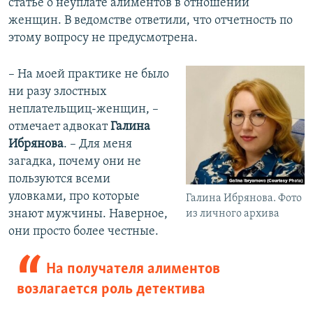
статье о неуплате алиментов в отношении
женщин. В ведомстве ответили, что отчетность по
этому вопросу не предусмотрена.
– На моей практике не было
ни разу злостных
неплательщиц-женщин, –
отмечает адвокат
Галина
Ибрянова
. – Для меня
загадка, почему они не
пользуются всеми
уловками, про которые
Галина Ибрянова. Фото
знают мужчины. Наверное,
из личного архива
они просто более честные.
На получателя алиментов
возлагается роль детектива