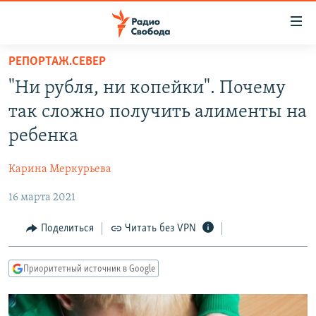
Ссылки
для
упрощенного
РЕПОРТАЖ.СЕВЕР
ПРОГРАММЫ
доступа
"Ни рубля, ни копейки". Почему
ПОДКАСТЫ
Вернуться
так сложно получить алименты на
к
АВТОРСКИЕ ПРОЕКТЫ
ребенка
основному
ЦИТАТЫ СВОБОДЫ
содержанию
Карина Меркурьева
Вернутся
МНЕНИЯ
к
16 марта 2021
КУЛЬТУРА
главной
навигации
IDEL.РЕАЛИИ
Поделиться
Читать без VPN
Вернутся
КАВКАЗ.РЕАЛИИ
к
Приоритетный источник в Google
СЕВЕР.РЕАЛИИ
поиску
СИБИРЬ.РЕАЛИИ