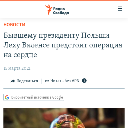
Ссылки
для
упрощенного
НОВОСТИ
ПРОГРАММЫ
доступа
Бывшему президенту Польши
ПОДКАСТЫ
Вернуться
Леху Валенсе предстоит операция
к
АВТОРСКИЕ ПРОЕКТЫ
на сердце
основному
ЦИТАТЫ СВОБОДЫ
содержанию
15 марта 2021
Вернутся
МНЕНИЯ
к
Поделиться
Читать без VPN
КУЛЬТУРА
главной
навигации
IDEL.РЕАЛИИ
Приоритетный источник в Google
Вернутся
КАВКАЗ.РЕАЛИИ
к
СЕВЕР.РЕАЛИИ
поиску
СИБИРЬ.РЕАЛИИ