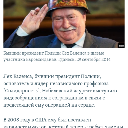
РАСПИСАНИЕ ВЕЩАНИЯ
ПОДПИШИТЕСЬ НА РАССЫЛКУ
СОЦИАЛЬНЫЕ СЕТИ
Бывший президент Польши Лех Валенса в шлеме
участника Евромайданав. Гданьск, 29 сентября 2014
Все сайты РСЕ/РС
Лех Валенса, бывший президент Польши,
основатель и лидер независимого профсоюза
"Солидарность", Нобелевский лауреат выступил с
видеообращением к согражданам в связи с
предстоящей ему операцией на сердце.
В 2008 году в США ему был поставлен
кардиостимулятор, который теперь требует замены.