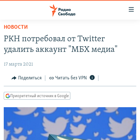
Ссылки
для
упрощенного
НОВОСТИ
ПРОГРАММЫ
доступа
РКН потребовал от Twitter
ПОДКАСТЫ
Вернуться
удалить аккаунт "МБХ медиа"
к
АВТОРСКИЕ ПРОЕКТЫ
основному
17 марта 2021
ЦИТАТЫ СВОБОДЫ
содержанию
Вернутся
МНЕНИЯ
Поделиться
Читать без VPN
к
КУЛЬТУРА
главной
Приоритетный источник в Google
навигации
IDEL.РЕАЛИИ
Вернутся
КАВКАЗ.РЕАЛИИ
к
СЕВЕР.РЕАЛИИ
поиску
СИБИРЬ.РЕАЛИИ