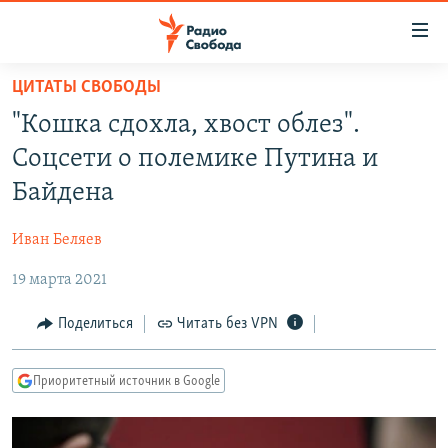
Ссылки
для
упрощенного
ЦИТАТЫ СВОБОДЫ
ПРОГРАММЫ
доступа
"Кошка сдохла, хвост облез".
ПОДКАСТЫ
Вернуться
Соцсети о полемике Путина и
к
АВТОРСКИЕ ПРОЕКТЫ
Байдена
основному
ЦИТАТЫ СВОБОДЫ
содержанию
Иван Беляев
Вернутся
МНЕНИЯ
к
19 марта 2021
КУЛЬТУРА
главной
навигации
IDEL.РЕАЛИИ
Поделиться
Читать без VPN
Вернутся
КАВКАЗ.РЕАЛИИ
к
Приоритетный источник в Google
СЕВЕР.РЕАЛИИ
поиску
СИБИРЬ.РЕАЛИИ