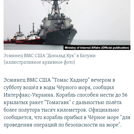
РАСПИСАНИЕ ВЕЩАНИЯ
ПОДПИШИТЕСЬ НА РАССЫЛКУ
СОЦИАЛЬНЫЕ СЕТИ
Эсминец ВМС США "Дональд Кук" в Батуми
(иллюстративное архивное фото)
Все сайты РСЕ/РС
Эсминец ВМС США "Томас Хаднер" вечером в
субботу вошёл в воды Чёрного моря, сообщил
Интерфакс-Украина. Корабль способен нести до 56
крылатых ракет "Томагавк" с дальностью полёта
более полутора тысяч километров. Официально
сообщается, что корабль прибыл в Чёрное море "для
проведения операций по безопасности на море".