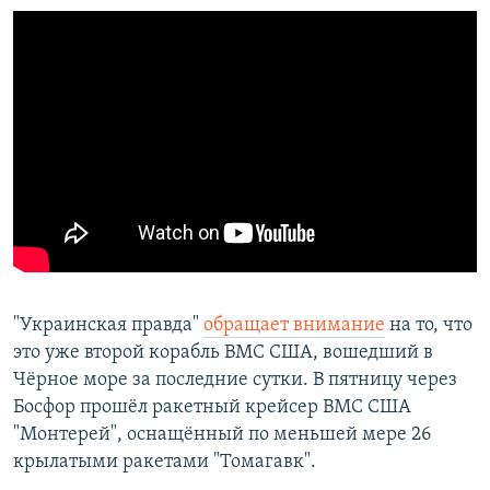
"Украинская правда"
обращает внимание
на то, что
это уже второй корабль ВМС США, вошедший в
Чёрное море за последние сутки. В пятницу через
Босфор прошёл ракетный крейсер ВМС США
"Монтерей", оснащённый по меньшей мере 26
крылатыми ракетами "Томагавк".