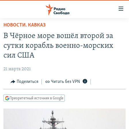
Ссылки
для
упрощенного
НОВОСТИ. КАВКАЗ
ПРОГРАММЫ
доступа
В Чёрное море вошёл второй за
ПОДКАСТЫ
Вернуться
сутки корабль военно-морских
к
АВТОРСКИЕ ПРОЕКТЫ
сил США
основному
ЦИТАТЫ СВОБОДЫ
содержанию
21 марта 2021
Вернутся
МНЕНИЯ
к
Поделиться
Читать без VPN
КУЛЬТУРА
главной
навигации
IDEL.РЕАЛИИ
Приоритетный источник в Google
Вернутся
КАВКАЗ.РЕАЛИИ
к
СЕВЕР.РЕАЛИИ
поиску
СИБИРЬ.РЕАЛИИ