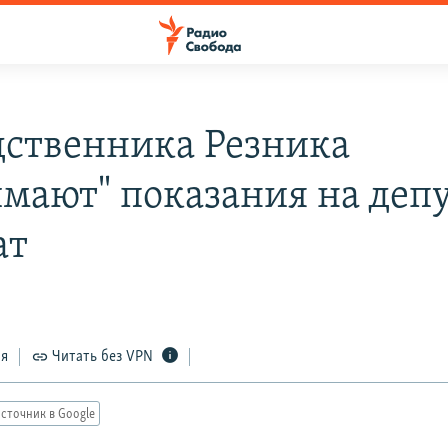
дственника Резника
мают" показания на депу
ат
ся
Читать без VPN
сточник в Google