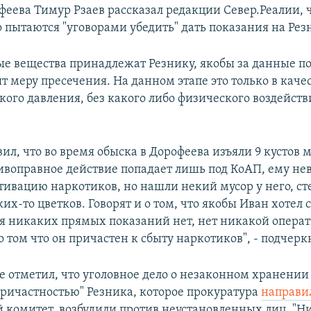
феева Тимур Рзаев рассказал редакции Север.Реалии, ч
 пытаются "уговорами убедить" дать показания на Рез
ые вещества принадлежат Резнику, якобы за данные п
 меру пресечения. На данном этапе это только в каче
ого давления, без какого либо физического воздействи
ил, что во время обыска в Дорофеева изъяли 9 кустов
ивоправное действие попадает лишь под КоАП, ему н
тивацию наркотиков, но нашли некий мусор у него, ст
х-то цветков. Говорят и о том, что якобы Иван хотел 
тя никаких прямых показаний нет, нет никакой опера
том что он причастен к сбыту наркотиков", - подчеркн
е отметил, что уголовное дело о незаконном хранении
ричастностью" Резника, которое прокуратура
направи
 комитет, возбудили против неустановленных лиц. "Н