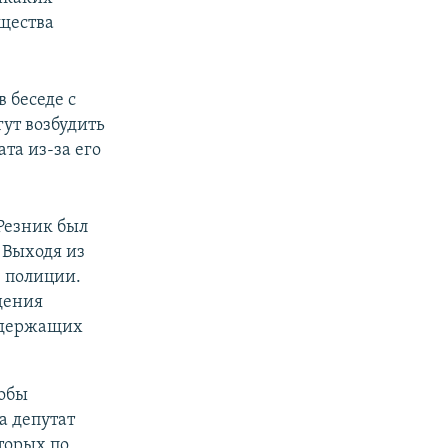
ещества
 беседе с
ут возбудить
та из-за его
Резник был
 Выходя из
 полиции.
дения
содержащих
кобы
а депутат
оторых по