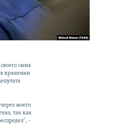
своего сына
в хранении
депутата
 через моего
чно, так как
еспредел", -