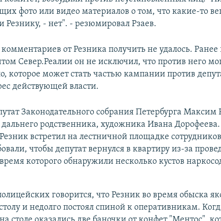
их фото или видео материалов о том, что какие-то в
Резнику, - нет". - резюмировал Рзаев.
комментариев от Резника получить не удалось. Ранее в
том Север.Реалии он не исключил, что против него мог
о, которое может стать частью кампании против депута
рес действующей власти.
путат Законодательного собрания Петербурга Максим 
 дальнего родственника, художника Ивана Дорофеева.
Резник встретил на лестничной площадке сотрудников
овали, чтобы депутат вернулся в квартиру из-за прове
 время которого обнаружили несколько кустов нарко
полицейских говорится, что Резник во время обыска я
столу и недолго постоял спиной к оперативникам. Когд
 на столе оказались две баночки от конфет "Ментос", к