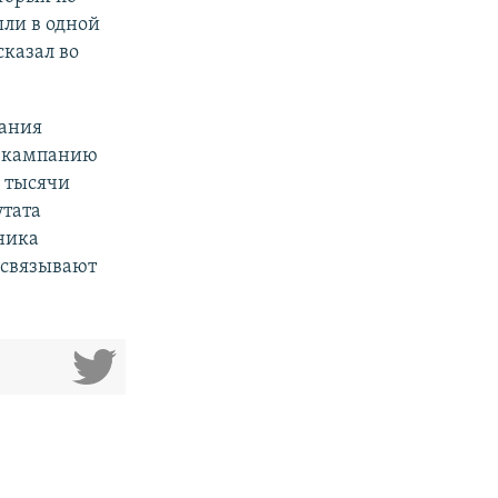
ли в одной
сказал во
рания
ую кампанию
 тысячи
утата
ника
 связывают