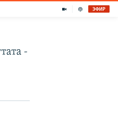
ЭФИР
тата -