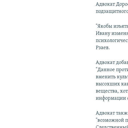
Адвокат Доро
подзащитного
"Якобы изъят
Ивану изменят
психологическ
Рзаев.
Адвокат добав
"Данное прот
вменить куль
высохших каки
вещества, хо
информации о 
Адвокат такж
"возможной п
Следственный