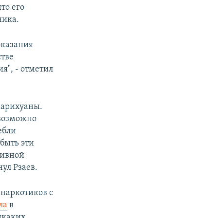
то его
ника.
оказания
стве
я", - отметил
 марихуаны.
евозможно
ебли
сбыть эти
тивной
ул Рзаев.
 наркотиков с
ла
в
икаких