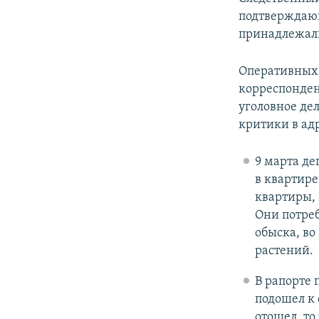
подтверждающ
принадлежали 
Оперативных 
корреспонден
уголовное дел
критики в ад
9 марта де
в квартире
квартиры, 
Они потреб
обыска, во
растений.
В рапорте 
подошел к 
отошел, то