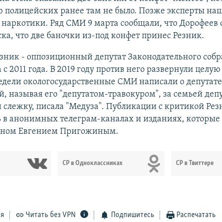
 полицейских ранее там не было. Позже эксперты наш
 наркотики. Ряд СМИ 9 марта сообщали, что Дорофеев 
ка, что две баночки из-под конфет принес Резник.
зник - оппозиционный депутат Законодательного соб
 с 2011 года. В 2019 году против него развернули цел
едели окологосударственные СМИ написали о депутате
, называя его "депутатом-травокуром", за семьей деп
 слежку, писала "Медуза". Публикации с критикой Рез
ь в анонимных телеграм-каналах и изданиях, которые
еном Евгением Пригожиным.
СР в Одноклассниках
СР в Твиттере
ся
Читать без VPN
Подпишитесь
Распечатать