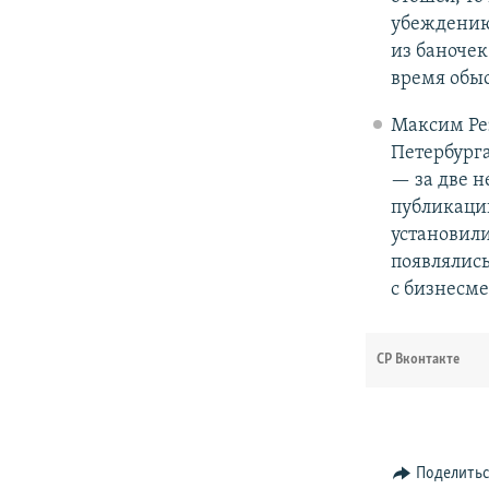
убеждению
из баночек
время обыс
Максим Ре
Петербурга
— за две н
публикаций
установили
появлялис
с бизнесм
СР Вконтакте
Поделить