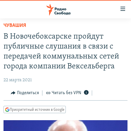
Ссылки
для
упрощенного
ЧУВАШИЯ
ПРОГРАММЫ
доступа
В Новочебоксарске пройдут
ПОДКАСТЫ
Вернуться
публичные слушания в связи с
к
АВТОРСКИЕ ПРОЕКТЫ
передачей коммунальных сетей
основному
ЦИТАТЫ СВОБОДЫ
содержанию
города компании Вексельберга
Вернутся
МНЕНИЯ
к
22 марта 2021
КУЛЬТУРА
главной
Поделиться
Читать без VPN
навигации
IDEL.РЕАЛИИ
Вернутся
КАВКАЗ.РЕАЛИИ
к
Приоритетный источник в Google
СЕВЕР.РЕАЛИИ
поиску
СИБИРЬ.РЕАЛИИ