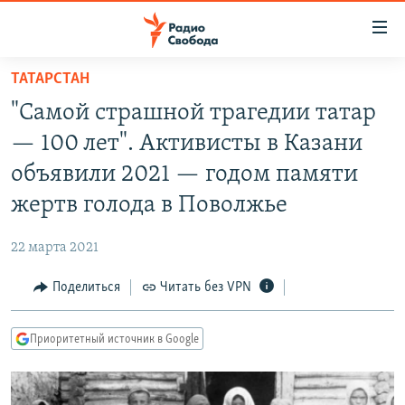
Ссылки
для
упрощенного
ТАТАРСТАН
ПРОГРАММЫ
доступа
"Самой страшной трагедии татар
ПОДКАСТЫ
Вернуться
— 100 лет". Активисты в Казани
к
АВТОРСКИЕ ПРОЕКТЫ
объявили 2021 — годом памяти
основному
ЦИТАТЫ СВОБОДЫ
содержанию
жертв голода в Поволжье
Вернутся
МНЕНИЯ
к
22 марта 2021
КУЛЬТУРА
главной
Поделиться
Читать без VPN
навигации
IDEL.РЕАЛИИ
Вернутся
КАВКАЗ.РЕАЛИИ
к
Приоритетный источник в Google
СЕВЕР.РЕАЛИИ
поиску
СИБИРЬ.РЕАЛИИ