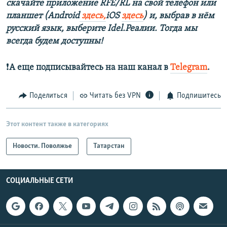
скачайте приложение RFE/RL на свой телефон или
планшет (Android
здесь,
iOS
здесь
) и, выбрав в нём
русский язык, выберите Idel.Реалии. Тогда мы
всегда будем доступны!
❗️
А еще подписывайтесь на наш канал в
Telegram
.
Поделиться
Читать без VPN
Подпишитесь
Этот контент также в категориях
Новости. Поволжье
Татарстан
СОЦИАЛЬНЫЕ СЕТИ