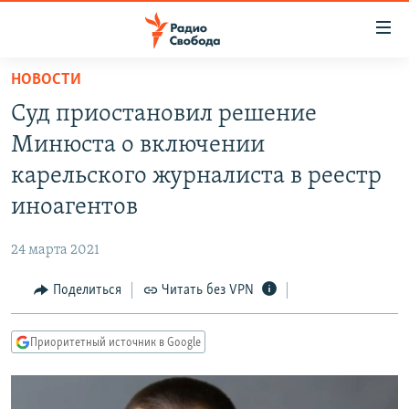
Ссылки
для
упрощенного
НОВОСТИ
ПРОГРАММЫ
доступа
Суд приостановил решение
ПОДКАСТЫ
Вернуться
Минюста о включении
к
АВТОРСКИЕ ПРОЕКТЫ
карельского журналиста в реестр
основному
ЦИТАТЫ СВОБОДЫ
содержанию
иноагентов
Вернутся
МНЕНИЯ
к
24 марта 2021
КУЛЬТУРА
главной
Поделиться
Читать без VPN
навигации
IDEL.РЕАЛИИ
Вернутся
КАВКАЗ.РЕАЛИИ
к
Приоритетный источник в Google
СЕВЕР.РЕАЛИИ
поиску
СИБИРЬ.РЕАЛИИ