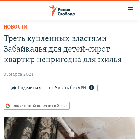
Ссылки
для
упрощенного
НОВОСТИ
ПРОГРАММЫ
доступа
Треть купленных властями
ПОДКАСТЫ
Вернуться
Забайкалья для детей-сирот
к
АВТОРСКИЕ ПРОЕКТЫ
квартир непригодна для жилья
основному
ЦИТАТЫ СВОБОДЫ
содержанию
31 марта 2021
Вернутся
МНЕНИЯ
к
Поделиться
Читать без VPN
КУЛЬТУРА
главной
навигации
IDEL.РЕАЛИИ
Приоритетный источник в Google
Вернутся
КАВКАЗ.РЕАЛИИ
к
СЕВЕР.РЕАЛИИ
поиску
СИБИРЬ.РЕАЛИИ