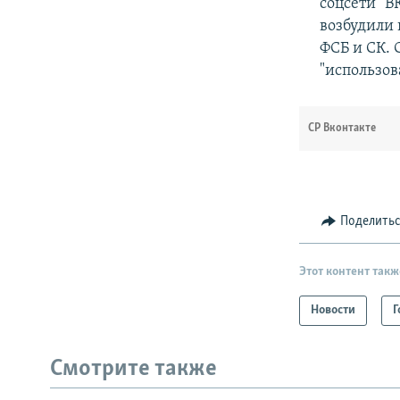
соцсети "В
возбудили 
ФСБ и СК. 
"использов
СР Вконтакте
Поделить
Этот контент такж
Новости
Г
Смотрите также