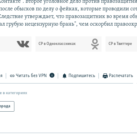
Контакте". Второе уголовное дело против правозащитн
после обысков по делу о фейках, которые проводили с
Следствие утверждает, что правозащитник во время об
ал грубую нецензурную брань", чем оскорбил правоох
СР в Одноклассниках
СР в Твиттере
ся
Читать без VPN
Подпишитесь
Распечатать
е в категориях
орода