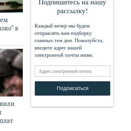
чем
око" в
явили
и
плат