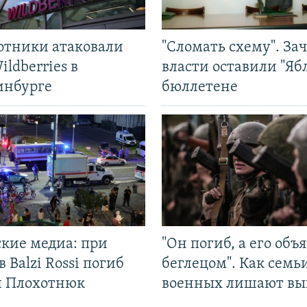
отники атаковали
"Сломать схему". За
ildberries в
власти оставили "Ябл
инбурге
бюллетене
ские медиа: при
"Он погиб, а его объ
в Balzi Rossi погиб
беглецом". Как семь
л Плохотнюк
военных лишают вы