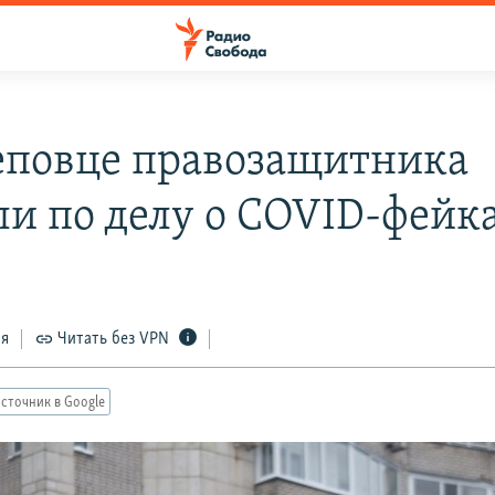
еповце правозащитника
ли по делу о COVID-фейк
ся
Читать без VPN
сточник в Google