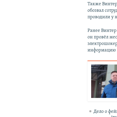
Также Винтер
обозвал сотр
проводили у н
Ранее Винте
он провёл ме
электрошокер
информацию 
Дело о фей