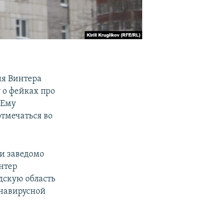
ия Винтера
 о фейках про
 Ему
отмечаться во
и заведомо
интер
дскую область
онавирусной