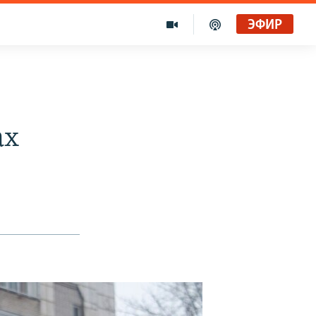
ЭФИР
ах