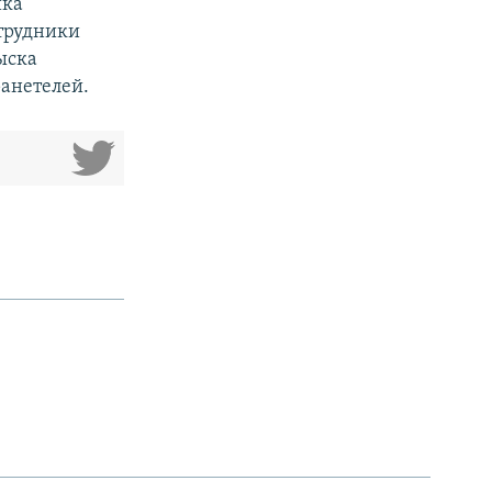
ика
отрудники
ыска
ранетелей.