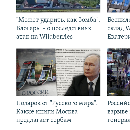
"Может ударить, как бомба".
Беспил
Блогеры – о последствиях
склад W
атак на Wildberries
Екатер
Подарок от "Русского мира".
Россий
Какие книги Москва
взрыве 
предлагает сербам
генера