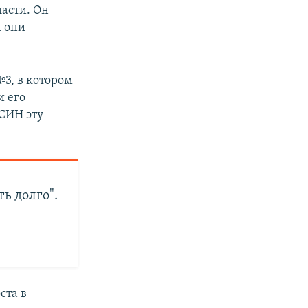
асти. Он
й они
№3, в котором
и его
СИН эту
ь долго".
ста в