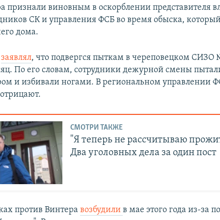
а признали виновным в оскорблении представителя вл
удников СК и управления ФСБ во время обыска, которы
его дома.
р
заявлял
, что подвергся пыткам в череповецком СИЗО 
сяц. По его словам, сотрудники дежурной смены пытал
ом и избивали ногами. В региональном управлении Ф
отрицают.
СМОТРИ ТАКЖЕ
"Я теперь не рассчитываю прожит
Два уголовных дела за один пост
ках против Винтера
возбудили
в мае этого года из-за по