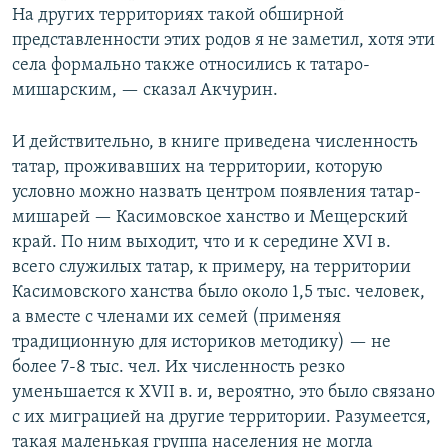
На других территориях такой обширной
представленности этих родов я не заметил, хотя эти
села формально также относились к татаро-
мишарским, — сказал Акчурин.
И действительно, в книге приведена численность
татар, проживавших на территории, которую
условно можно назвать центром появления татар-
мишарей — Касимовское ханство и Мещерский
край. По ним выходит, что и к середине XVI в.
всего служилых татар, к примеру, на территории
Касимовского ханства было около 1,5 тыс. человек,
а вместе с членами их семей (применяя
традиционную для историков методику) — не
более 7-8 тыс. чел. Их численность резко
уменьшается к XVII в. и, вероятно, это было связано
с их миграцией на другие территории. Разумеется,
такая маленькая группа населения не могла