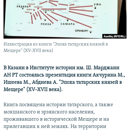
РАСПИСАНИЕ ВЕЩАНИЯ
ПОДПИШИТЕСЬ НА РАССЫЛКУ
СОЦИАЛЬНЫЕ СЕТИ
Иллюстрация из книги "Эпоха татарских князей в
Мещере" (XV–XVII века)
В Казани в Институте истории им. Ш. Марджани
Все сайты РСЕ/РС
АН РТ состоялась презентация книги Акчурина М.,
Ишеева М., Абдиева А. "Эпоха татарских князей в
Мещере" (XV–XVII века).
Книга посвящена истории татарского, а также
мокшанского и эрзянского населения,
проживавшего в исторической Мещере и на
прилегавших к ней землях. На территории