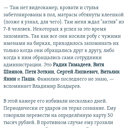
— Там нет видеокамер, кровати и стулья
забетонированы в пол, матрасы обтянуты клеенкой
(позже я узнал, для чего). Там меня ждал "актив" из
7-8 человек. Некоторых я успел за это время
запомнить. Так как все они носили робу с чужими
именами на бирках, приходилось запоминать их
только когда они обращались друг к другу, либо
когда к ним обращались сами сотрудники
администрации. Это
Радик Гимадеев
,
Витя
Шиянов
,
Петя Зоткин
,
Сергей Липкевич
,
Виталик
Янин
и
Паша
. Фамилию последнего не знаю, —
вспоминает Владимир Болдырев.
В этой камере его избивали несколько дней.
Периодически от ударов он терял сознание. Ему
говорили перевести на определённую карту 50
тысяч рублей. В противном случае ему грозили