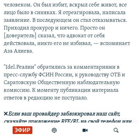
человеком. Он был избит, вскрыл себе живот, все
лицо было в синяках. Я отреагировала, написала
заявление. В последующем он стал отказываться.
Приходил прокурор и ничего. Просто он
[доверитель] сказал, что адвокат от себя
действовала, никто его не избивал, — вспоминает
Аза Алиева.
"Idel.Реалии" обратились за комментариями в
пресс-службу ФСИН России, к руководству ОТБ и
Саратовскую Общественную наблюдательную
комиссию. К моменту публикации материала
ответов в редакцию не поступало.
❌
Если ваш провайдер заблокировал наш сайт,
скачайте приложение RFE/RL на свой телефон или
планшет (Android
здесь,
iOS
здесь
) и, выбрав в нём
ЭФИР
русский язык, выберите Idel.Реалии. Тогда мы