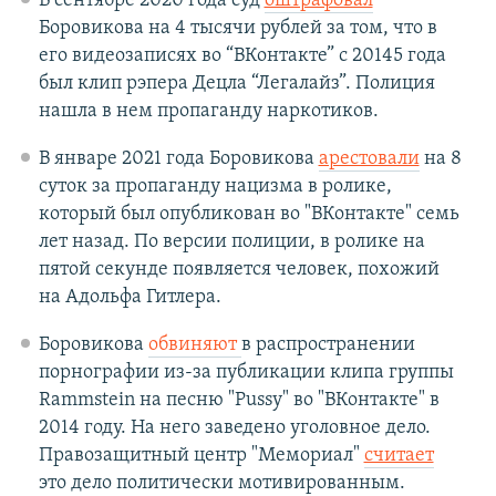
В сентябре 2020 года суд
оштрафовал
Боровикова на 4 тысячи рублей за том, что в
его видеозаписях во “ВКонтакте” с 20145 года
был клип рэпера Децла “Легалайз”. Полиция
нашла в нем пропаганду наркотиков.
В январе 2021 года Боровикова
арестовали
на 8
суток за пропаганду нацизма в ролике,
который был опубликован во "ВКонтакте" семь
лет назад. По версии полиции, в ролике на
пятой секунде появляется человек, похожий
на Адольфа Гитлера.
Боровикова
обвиняют
в распространении
порнографии из-за публикации клипа группы
Rammstein на песню "Pussy" во "ВКонтакте" в
2014 году. На него заведено уголовное дело.
Правозащитный центр "Мемориал"
считает
это дело политически мотивированным.