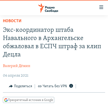
Ссылки
для
упрощенного
НОВОСТИ
ПРОГРАММЫ
доступа
Экс-координатор штаба
ПОДКАСТЫ
Вернуться
Навального в Архангельске
к
АВТОРСКИЕ ПРОЕКТЫ
обжаловал в ЕСПЧ штраф за клип
основному
ЦИТАТЫ СВОБОДЫ
содержанию
Децла
Вернутся
МНЕНИЯ
к
Валерий Дёмин
КУЛЬТУРА
главной
06 апреля 2021
навигации
IDEL.РЕАЛИИ
Вернутся
КАВКАЗ.РЕАЛИИ
Поделиться
Читать без VPN
к
СЕВЕР.РЕАЛИИ
поиску
Приоритетный источник в Google
СИБИРЬ.РЕАЛИИ