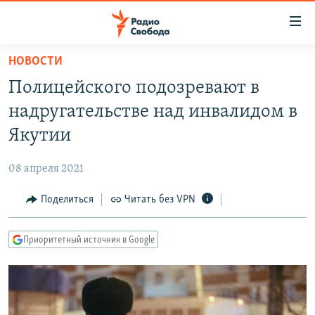
Ссылки
для
упрощенного
НОВОСТИ
ПРОГРАММЫ
доступа
Полицейского подозревают в
ПОДКАСТЫ
Вернуться
надругательстве над инвалидом в
к
АВТОРСКИЕ ПРОЕКТЫ
Якутии
основному
ЦИТАТЫ СВОБОДЫ
содержанию
08 апреля 2021
Вернутся
МНЕНИЯ
к
Поделиться
Читать без VPN
КУЛЬТУРА
главной
навигации
IDEL.РЕАЛИИ
Приоритетный источник в Google
Вернутся
КАВКАЗ.РЕАЛИИ
к
СЕВЕР.РЕАЛИИ
поиску
СИБИРЬ.РЕАЛИИ