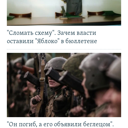
"Сломать схему". Зачем власти
оставили "Яблоко" в бюллетене
"Он погиб, а его объявили беглецом".