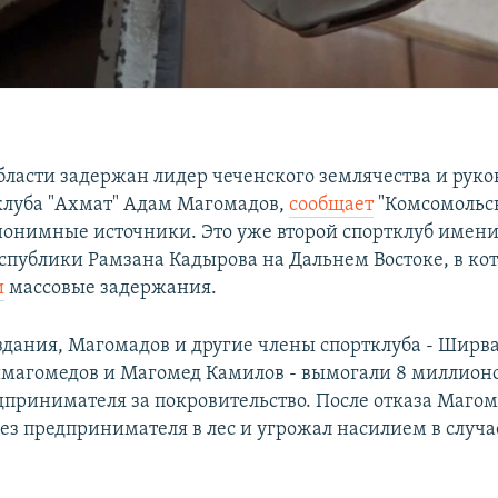
бласти задержан лидер чеченского землячества и руко
клуба "Ахмат" Адам Магомадов,
сообщает
"Комсомольск
нонимные источники. Это уже второй спортклуб имени
спублики Рамзана Кадырова на Дальнем Востоке, в кот
и
массовые задержания.
дания, Магомадов и другие члены спортклуба - Ширв
магомедов и Магомед Камилов - вымогали 8 миллионо
дпринимателя за покровительство. После отказа Магом
ез предпринимателя в лес и угрожал насилием в случа