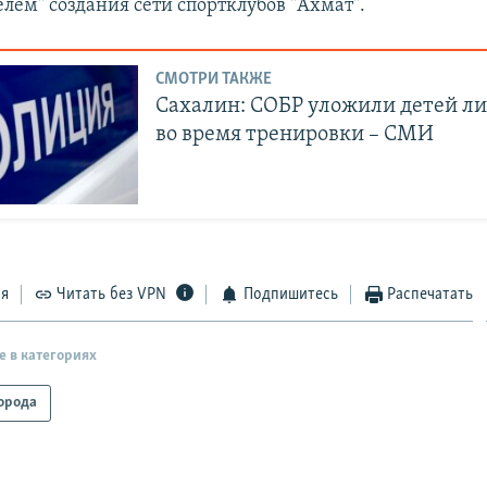
лем" создания сети спортклубов "Ахмат".
СМОТРИ ТАКЖЕ
Сахалин: СОБР уложили детей ли
во время тренировки – СМИ
ся
Читать без VPN
Подпишитесь
Распечатать
е в категориях
орода