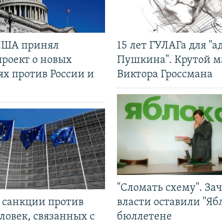
США принял
15 лет ГУЛАГа для "а
проект о новых
Пушкина". Крутой 
ях против России и
Виктора Гроссмана
"Сломать схему". За
л санкции против
власти оставили "Ябл
ловек, связанных с
бюллетене