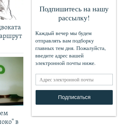
двоката
маршрут
чем
око" в