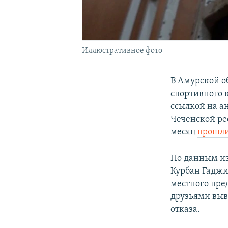
Иллюстративное фото
В Амурской о
спортивного 
ссылкой на а
Чеченской ре
месяц
прошл
По данным из
Курбан Гаджи
местного пре
друзьями выв
отказа.