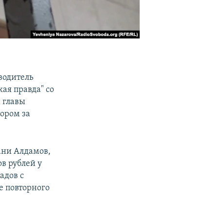
водитель
ая правда" со
 главы
ором за
ани Алдамов,
в рублей у
адов с
е повторного