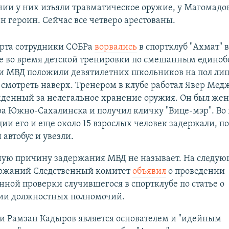
ии у них изъяли травматическое оружие, у Магомадов
н героин. Сейчас все четверо арестованы.
арта сотрудники СОБРа
ворвались
в спортклуб "Ахмат" 
е во время детской тренировки по смешанным единоб
и МВД положили девятилетних школьников на пол лиц
 смотреть наверх. Тренером в клубе работал Явер Мед
жденный за нелегальное хранение оружия. Он был жен
а Южно-Сахалинска и получил кличку "Вице-мэр". Во
ии его и еще около 15 взрослых человек задержали, п
автобус и увезли.
ую причину задержания МВД не называет. На следую
ержаний Следственный комитет
объявил
о проведении
нной проверки случившегося в спортклубе по статье о
и должностных полномочий.
и Рамзан Кадыров является основателем и "идейным