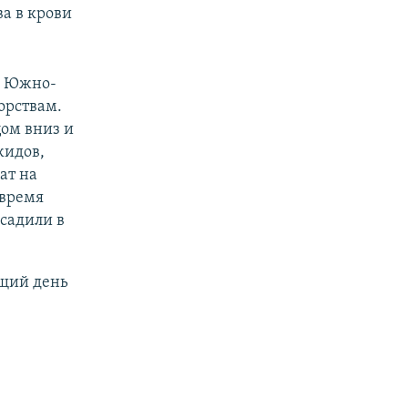
а в крови
в Южно-
орствам.
ом вниз и
жидов,
ат на
 время
осадили в
щий день