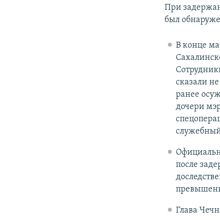
При задержан
был обнаруже
В конце м
Сахалинск
Сотрудник
сказали не
ранее осу
дочери мэр
спецоперац
служебный 
Официальн
после зад
доследстве
превышени
Глава Чечн