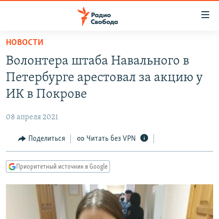
Ссылки
для
упрощенного
НОВОСТИ
ПРОГРАММЫ
доступа
Волонтера штаба Навального в
ПОДКАСТЫ
Вернуться
Петербурге арестовал за акцию у
к
АВТОРСКИЕ ПРОЕКТЫ
ИК в Покрове
основному
ЦИТАТЫ СВОБОДЫ
содержанию
08 апреля 2021
Вернутся
МНЕНИЯ
к
Поделиться
Читать без VPN
КУЛЬТУРА
главной
навигации
IDEL.РЕАЛИИ
Приоритетный источник в Google
Вернутся
КАВКАЗ.РЕАЛИИ
к
СЕВЕР.РЕАЛИИ
поиску
СИБИРЬ.РЕАЛИИ