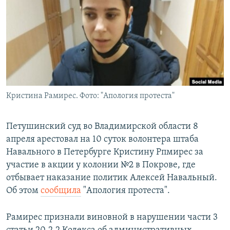
РАСПИСАНИЕ ВЕЩАНИЯ
ПОДПИШИТЕСЬ НА РАССЫЛКУ
СОЦИАЛЬНЫЕ СЕТИ
Кристина Рамирес. Фото: "Апология протеста"
Все сайты РСЕ/РС
Петушинский суд во Владимирской области 8
апреля арестовал на 10 суток волонтера штаба
Навального в Петербурге Кристину Рпмирес за
участие в акции у колонии №2 в Покрове, где
отбывает наказание политик Алексей Навальный.
Об этом
сообщила
"Апология протеста".
Рамирес признали виновной в нарушении части 3